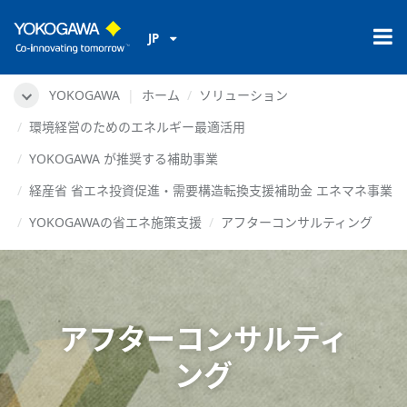
JP
YOKOGAWA
ホーム
ソリューション
環境経営のためのエネルギー最適活用
YOKOGAWA が推奨する補助事業
経産省 省エネ投資促進・需要構造転換支援補助金 エネマネ事業
YOKOGAWAの省エネ施策支援
アフターコンサルティング
アフターコンサルティ
ング