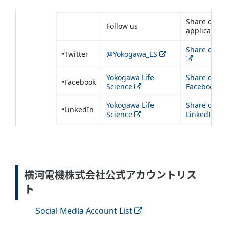
Share our
Follow us
application
Share on Tw
•Twitter
@Yokogawa_LS
Yokogawa Life
Share on
•Facebook
Science
Facebook
Yokogawa Life
Share on
•LinkedIn
Science
LinkedIn
横河電機株式会社公式アカウントリス
ト
Social Media Account List