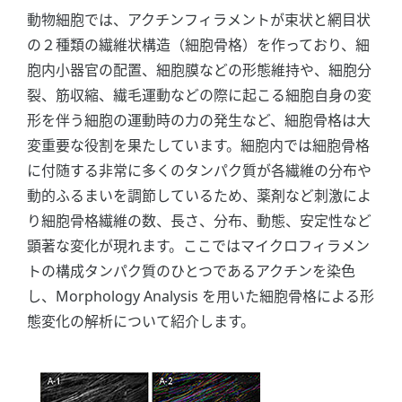
動物細胞では、アクチンフィラメントが束状と網目状
の２種類の繊維状構造（細胞骨格）を作っており、細
胞内小器官の配置、細胞膜などの形態維持や、細胞分
裂、筋収縮、繊毛運動などの際に起こる細胞自身の変
形を伴う細胞の運動時の力の発生など、細胞骨格は大
変重要な役割を果たしています。細胞内では細胞骨格
に付随する非常に多くのタンパク質が各繊維の分布や
動的ふるまいを調節しているため、薬剤など刺激によ
り細胞骨格繊維の数、長さ、分布、動態、安定性など
顕著な変化が現れます。ここではマイクロフィラメン
トの構成タンパク質のひとつであるアクチンを染色
し、Morphology Analysis を用いた細胞骨格による形
態変化の解析について紹介します。