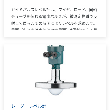
ガイドパルスレベル計は、ワイヤ、ロッド、同軸
チューブを伝わる電流パルスが、被測定物質で反
射して戻るまでの時間によりレベルを求めます。
界面（たとえば水と油の境界面）が測定できる機
種もあります。測定レベルに対応した4 ～20 mA
DC 信号を発信・伝送します。電流パルスは、ワ
イヤやロッドの表面あるいは同軸チューブ内を伝
わるので電波を放射せず電磁界の広がりも少ない
ため、狭い場所への設置ができ、湯気や粉塵の影
響も受けにくいといえます。従来難しかった液
体、粉体などさまざまなアプリケーションに対応
します。
レーダーレベル計