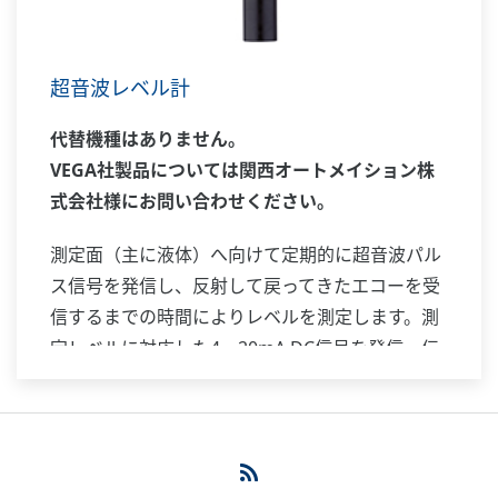
超音波レベル計
代替機種はありません。
VEGA社製品については関西オートメイション株
式会社様にお問い合わせください。
測定面（主に液体）へ向けて定期的に超音波パル
ス信号を発信し、反射して戻ってきたエコーを受
信するまでの時間によりレベルを測定します。測
定レベルに対応した4～20mA DC信号を発信・伝
送します。測定対象の付着や誘電率の影響を受け
にくい方式です。コンパクトな一体形設計で、小
形タンクのレベル測定に適しています。