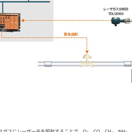
スガスにレーザー光を照射することで、O
、CO、CH
、NH
、