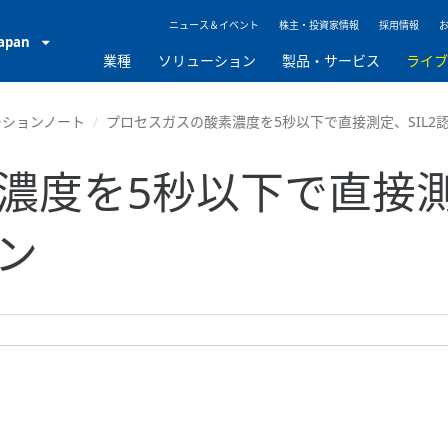
ニュース＆イベント
株主・投資家情報
採用情報
Japan
業種
ソリューション
製品・サービス
ライ
ーションノート
プロセスガスの酸素濃度を5秒以下で直接測定、SIL2
濃度を5秒以下で直接測定
ン