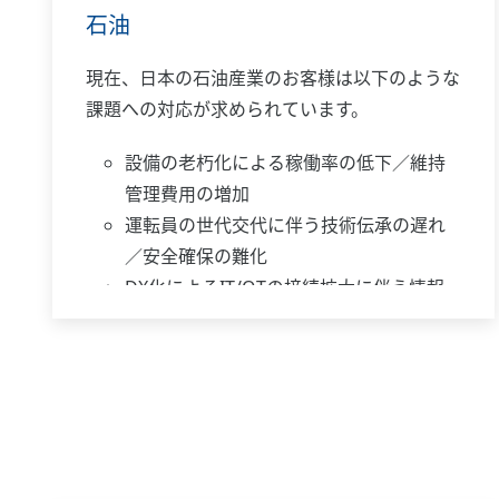
石油
現在、日本の石油産業のお客様は以下のような
課題への対応が求められています。
設備の老朽化による稼働率の低下／維持
管理費用の増加
運転員の世代交代に伴う技術伝承の遅れ
／安全確保の難化
DX化によるIT/OTの接続拡大に伴う情報
セキュリティリスクの上昇
YOKOGAWAは、計測・制御・情報の分野で長
年培ったノウハウをベースに、さまざまなソリ
ューションを提供してきました。
そしてこれからも、日本の産業基盤を支えるお
客様の最良のパートナーとして、24時間365日