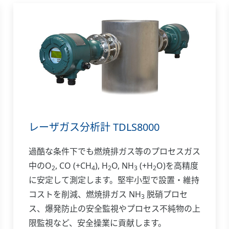
レーザガス分析計 TDLS8000
過酷な条件下でも燃焼排ガス等のプロセスガス
中のO
, CO (+CH
), H
O, NH
(+H
O)を高精度
2
4
2
3
2
に安定して測定します。堅牢小型で設置・維持
コストを削減、燃焼排ガス NH
脱硝プロセ
3
ス、爆発防止の安全監視やプロセス不純物の上
限監視など、安全操業に貢献します。