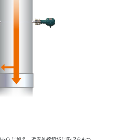
H
O に加え、近赤外線領域に吸収をもつ