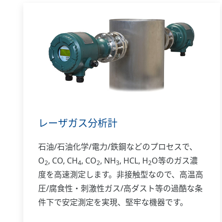
のプラント安定稼働に貢献し続けるとともに、
将来の発展に向けた新たな価値を共創していき
ます。
レーザガス分析計
石油/石油化学/電力/鉄鋼などのプロセスで、
O
, CO, CH
, CO
, NH
, HCL, H
O等のガス濃
2
4
2
3
2
度を高速測定します。非接触型なので、高温高
圧/腐食性・刺激性ガス/高ダスト等の過酷な条
件下で安定測定を実現、堅牢な機器です。