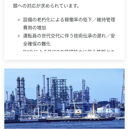
題への対応が求められています。
設備の老朽化による稼働率の低下／維持管理
費用の増加
運転員の世代交代に伴う技術伝承の遅れ／安
全確保の難化
DX化によるIT/OTの接続拡大に伴う情報セキ
ュリティリスクの上昇
YOKOGAWAは、計測・制御・情報の分野で長年
培ったノウハウをベースに、さまざまなソリュー
ションを提供してきました。
そしてこれからも、日本の産業基盤を支えるお客
様の最良のパートナーとして、24時間365日のプ
ラント安定稼働に貢献し続けるとともに、
将来の発展に向けた新たな価値を共創していきま
す。