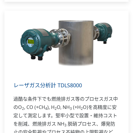
レーザガス分析計 TDLS8000
過酷な条件下でも燃焼排ガス等のプロセスガス中
のO
, CO (+CH
), H
O, NH
(+H
O)を高精度に安
2
4
2
3
2
定して測定します。堅牢小型で設置・維持コスト
を削減、燃焼排ガス NH
脱硝プロセス、爆発防
3
止の安全監視やプロセス不純物の上限監視など、