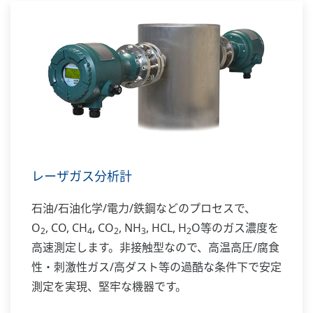
レーザガス分析計
石油/石油化学/電力/鉄鋼などのプロセスで、
O
, CO, CH
, CO
, NH
, HCL, H
O等のガス濃度を
2
4
2
3
2
高速測定します。非接触型なので、高温高圧/腐食
性・刺激性ガス/高ダスト等の過酷な条件下で安定
測定を実現、堅牢な機器です。