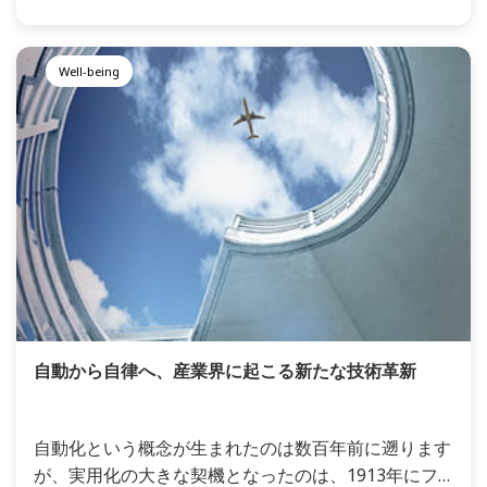
難さを証明しています。そして今日もなお、世界は新
型コロナウイルス感染症（COVID-19）という名の新
たな脅威に苦しめられています。現在、COVID-19に
Well-being
打ち勝つべく、ワクチンの開発が進められています。
しかし、ウイルスの細胞への侵入防止、増殖の阻止や
遅延、感染した細胞の回復や健康な細胞への置換など
を実現するには、これまでにない最先端の専門知識や
テクノロジーが要求されています。
自動から自律へ、産業界に起こる新たな技術革新
自動化という概念が生まれたのは数百年前に遡ります
が、実用化の大きな契機となったのは、1913年にフ