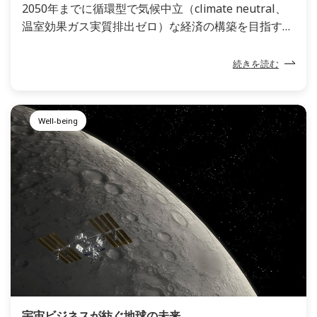
2050年までに循環型で気候中立（climate neutral、
温室効果ガス実質排出ゼロ）な経済の構築を目指す欧
州連合によれば、循環型経済とは「今ある材料や製品
をできるだけ長く共有、リース、再利用、修理、改
続きを読む
修、リサイクルしていく生産と消費のモデル」とされ
ています。
Well-being
宇宙ビジネスが紡ぐ地球の未来