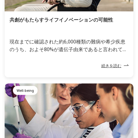
共創がもたらすライフイノベーションの可能性
現在までに確認された約6,000種類の難病や希少疾患
のうち、およそ80%が遺伝子由来であると言われてい
ます。例えば、筋萎縮性側索硬化症（ALS）という疾
患は、いくつかの症例において、遺伝因子の関与が認
続きを読む
められています。この疾患は、伝説的なメジャーリー
ガーのルー・ゲーリッグが37歳の若さで命を奪われた
ことでも知られ、短い余命を宣告される難病の1つで
Well-being
す。数十年もの間、このような希少疾患の患者が希望
を持つことは困難でしたが、近年の科学技術の発達に
より、明るい兆しがようやく見えつつあります。