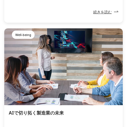
ォード・モーター社が製造ラインに導入した大量生産
方式です。以来、製造業の自動化は短期間のうちに大
続きを読む
きな発展を遂げてきました。それからおよそ1世紀を
経て、ロボットはSFの世界から飛び出し、当たり前の
ように活用されています。そして今、私たちは新たな
Well-being
時代の入り口に立っています。近い将来、機械は人間
が直接操作することなく、事前にプログラムが組まれ
ていなくても、複雑な制御を行えるようになるでしょ
う。では、このようなIndustrial Autonomy（産業に
おける自律化）が実現する未来とはどのような姿なの
でしょうか。私たちにどのようなメリットを与えてく
れるのでしょうか。
AIで切り拓く製造業の未来