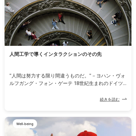
困や飢餓、気候変動などの人類が直面する地球規模の
諸問題の解決に向け、"バイオの可能性"に期待が寄せ
られています。
人間工学で導くインタラクションのその先
"人間は努力する限り間違うものだ。"－ヨハン・ヴォ
ルフガング・フォン・ゲーテ 18世紀生まれのドイツ
を代表する文豪であるゲーテの言葉です。私たち人間
は、仕事や勉強といった努力を一切しなければ間違う
続きを読む
ことはありませんが、生きていくのに勤勉は不可欠で
あり、前進する限り、誰しも間違いや失敗を起こす可
能性があります。その問題を解決するために人間は創
Well-being
意工夫を凝らし、多くの道具や機械を生み出してきま