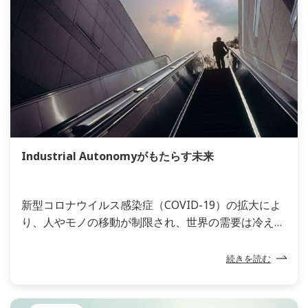
す。2050年までに世界人口は90億人近くに達する見
通しですが、このうち3分の2に及ぶ50億人近くが水
不足を経験すると言われています。食料増産の必要性
や開発途上国の経済成長などによって、水需要は増大
すると見込まれており、水をめぐる世界的な獲得競争
は激化する一方です。
Industrial Autonomyがもたらす未来
新型コロナウイルス感染症（COVID-19）の拡大によ
り、人やモノの移動が制限され、世界の需要は冷え込
みました。経済活動は減速し、原油価格の急落、サプ
ライチェーンの混乱を招きました。企業や社会は、人
続きを読む
と人との接触を減らすべく、デジタル化への移行を迫
られています。変化、不確実性、複雑性、曖昧性に覆
われたこの時代に、企業はどうすれば重要なステーク