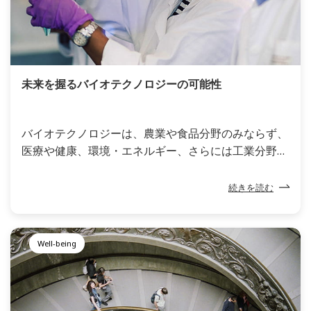
未来を握るバイオテクノロジーの可能性
バイオテクノロジーは、農業や食品分野のみならず、
医療や健康、環境・エネルギー、さらには工業分野ま
で幅広く活用されています。バイオロジー（生物学）
とテクノロジー（技術）を組み合わせた造語がバイオ
続きを読む
テクノロジーであり、「生物がもっている働きを人々
の暮らしに役立てる技術」を意味します。その応用範
囲は広く、2030年にはバイオテクノロジーを利活用
Well-being
した産業がOECD(*1)加盟国におけるGVA(*2)の2.7%
にあたる約1兆ドル（約110兆円）規模に市場成長が
見込める一方、2050年前後には人口100億人時代を迎
え、食糧、水、エネルギー不足が懸念されており、貧