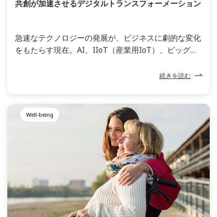
共創が加速させるデジタルトランスフォーメーション
急速なテクノロジーの発展が、ビジネスに劇的な変化
をもたらす現在。AI、IIoT（産業用IoT）、ビッグデ
ータ、ブロックチェーンなど、企業は日々進化するテ
クノロジーへの対応を求められています。しかし、未
続きを読む
知の要素があまりにも多いこともあり、組織が自らの
「デジタルトランスフォーメーション」に着手するこ
とは簡単ではありません。米コンサルティング会社フ
Well-being
ロスト＆サリバンの調査によると、デジタルトランス
フォーメーションを成功させていると回答した企業は
全体の5％未満しかありませんでした。こうした大規
模な取り組みを成功させるには、組織はまずデジタル
トランスフォーメーションのコンセプトを理解し、明
確かつ客観的に自社特有のニーズを把握することが重
要になります。そのためには、先導してくれる経験豊
かで誠実なパートナー企業の存在が欠かせません。