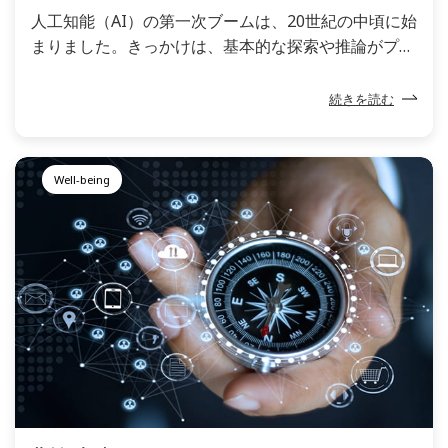
人工知能（AI）の第一次ブームは、20世紀の中頃に始
まりました。きっかけは、基本的な探索や推論がプロ
グラムで実現が可能になったことです。1980年代に
起こった第二次ブームの際には、与えられたデータを
続きを読む
「知識」として蓄積できるようになり、その精度は飛
躍的に高まりました。さらに、2006年にはジェフリ
ー・ヒントン教授がディープラーニングに関する画期
Well-being
的な論文を発表します。これが今日における第三次AI
ブームの火付け役となりました。こうしてAIが進化し
ていく一方で、ある問題が顕在化してきます。それ
は、AIの桁違いなパワーを人間が十分に生かしきれて
いないというジレンマです。AIの利用目的や可能性を
真に理解している人は、実際にどれほどいるのでしょ
うか。