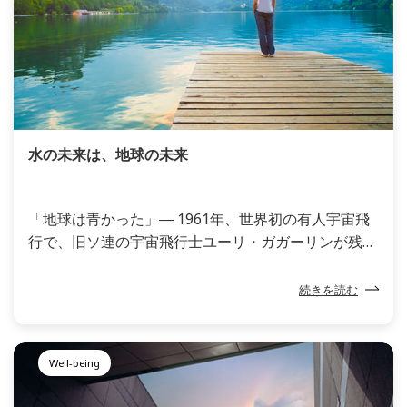
水の未来は、地球の未来
「地球は青かった」― 1961年、世界初の有人宇宙飛
行で、旧ソ連の宇宙飛行士ユーリ・ガガーリンが残し
たこの言葉のとおり、地球は水に覆われています。そ
の大半は海水が占めており、人間が利用できるのは地
続きを読む
球上の水のうちわずか0.01％に過ぎない淡水だけで
す。水は、飲用水などの日常的な用途だけでなく、食
料生産や経済活動においても人間の生活を支えていま
Well-being
す。しかし今、気候変動や世界的な人口の増加によっ
て、安定した水資源の確保が困難になってきていま