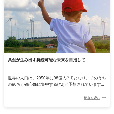
した。事故を減らすため、効率を上げるため、人間と
物理的なシステムとのインラタクション（相互作用）
に目を向け、両者のあり方を最適化しようという考え
方で発展したのが「人間工学」です。
共創が生み出す持続可能な未来を目指して
世界の人口は、2050年に98億人(*1)となり、そのうち
の80％が都心部に集中する(*2)と予想されています。
また、近年、非常に強い台風やハリケーン、集中豪
雨、干ばつや熱波などの異常気象が世界各地で発生
続きを読む
し、人々の生活に甚大な被害をもたらしています。地
球が持続可能な状態であり続けるには、今こそ各国政