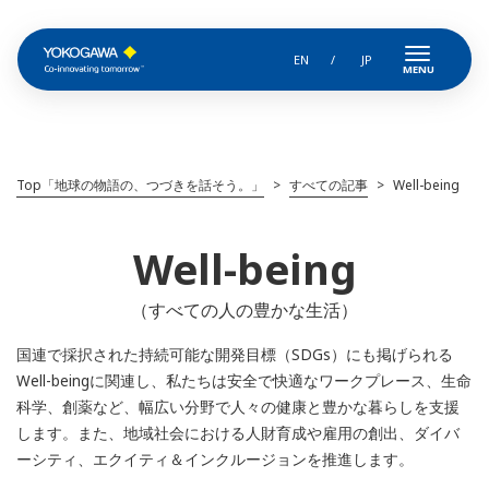
EN
JP
Top「地球の物語の、つづきを話そう。」
すべての記事
Current:
Well-being
Well-being
（すべての人の豊かな生活）
国連で採択された持続可能な開発目標（SDGs）にも掲げられる
Well-beingに関連し、私たちは安全で快適なワークプレース、生命
科学、創薬など、幅広い分野で人々の健康と豊かな暮らしを支援
します。また、地域社会における人財育成や雇用の創出、ダイバ
ーシティ、エクイティ＆インクルージョンを推進します。