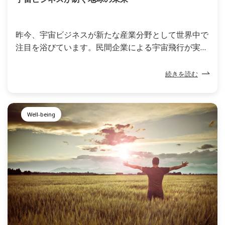
昨今、宇宙ビジネスが新たな産業分野として世界中で
注目を浴びています。民間企業による宇宙飛行が実現
し、人工衛星の打ち上げが急増するなど宇宙開発に対
する資金や人材が相次いで投入され、その市場規模は
続きを読む
急速に拡大。日本でも、JAXAを中心に産官学が連携を
強化し、宇宙ビジネスの活性化を図ると同時に、未知
の領域を探索する中で得られる技術や叡智を、環境問
Well-being
題や食糧問題など地球が直面する課題解決のヒントに
しようと動き出しました。宇宙ビジネスの推進を通じ
て地球の明日を切り拓く、その大いなる挑戦が始まっ
ています。