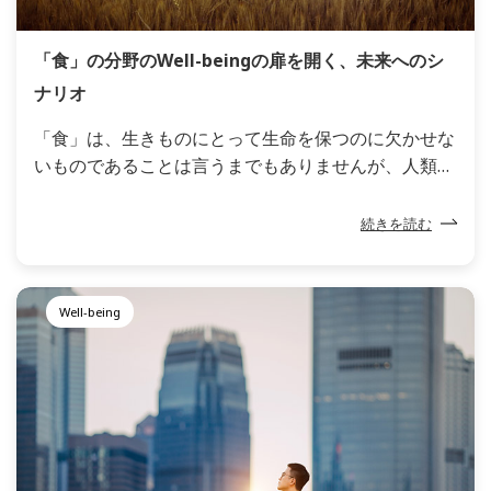
「食」の分野のWell-beingの扉を開く、未来へのシ
ナリオ
「食」は、生きものにとって生命を保つのに欠かせな
いものであることは言うまでもありませんが、人類に
とっては、心を豊かにしたり、人とのつながりを深め
たりするものでもあります。Well-beingとも呼ばれ
続きを読む
る、人々にとって身体的、精神的、社会的に豊かな生
活は、食に支えられているといっても過言ではありま
せん。しかしながら、その食をめぐる懸念がますます
Well-being
高まってきています。人口増加や経済発展などによ
り、世界の食料需要量は今後も伸び続け、食料確保に
対する不安は社会課題の一つとなっています。一方
で、食についての希望として、食の最適化への期待も
あります。消費起点で食のバリューチェーンが最適化
され、一人ひとりが健康を維持向上しつつ、自分に合