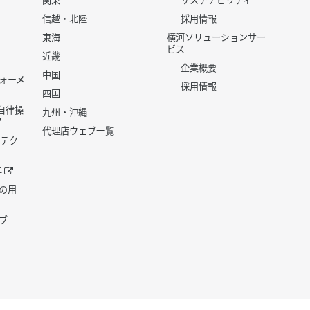
関東
サステナビリティ
信越・北陸
採用情報
東海
横河ソリューションサー
ビス
近畿
企業概要
中国
ォーメ
採用情報
四国
世代自律操
九州・沖縄
代理店ウェブ一覧
 テク
年
の用
ブ