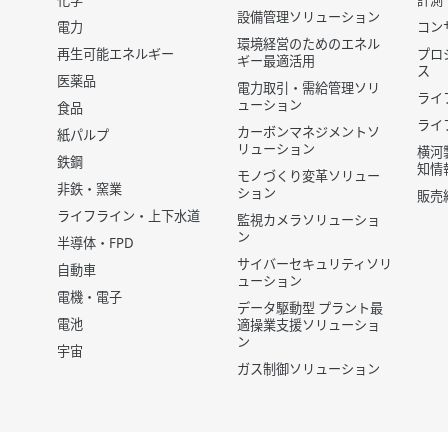
化学
計測
設備管理ソリューション
電力
コン
環境経営のためのエネル
再生可能エネルギー
プロ
ギー最適活用
ス
医薬品
電力取引・需給管理ソリ
ライ
ューション
食品
ライ
カーボンマネジメントソ
紙パルプ
リューション
横河
鉄鋼
知情
モノづくり変革ソリュー
非鉄・窯業
ション
販売
ライフライン・上下水道
監視カメラソリューショ
ン
半導体・FPD
サイバーセキュリティソリ
自動車
ューション
電機・電子
データ駆動型 プラント最
電池
適操業支援ソリューショ
ン
宇宙
ガス制御ソリューション