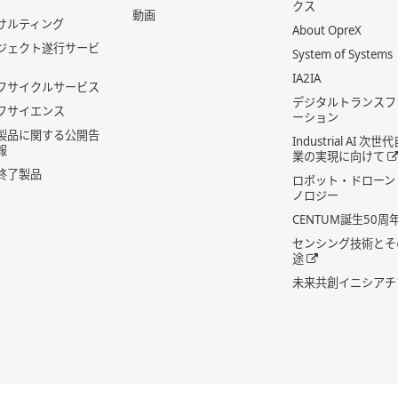
クス
動画
サルティング
About OpreX
ジェクト遂行サービ
System of Systems
IA2IA
フサイクルサービス
デジタルトランスフ
フサイエンス
ーション
製品に関する公開告
Industrial AI 次
報
業の実現に向けて
終了製品
ロボット・ドローン
ノロジー
CENTUM誕生50周
センシング技術とそ
途
未来共創イニシアチ